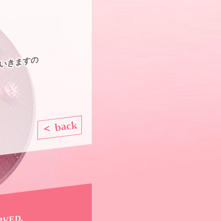
いきますの
＜ back