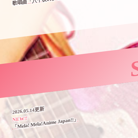
2026.05.14更新
NEW!!
「Mela! Mela!Anime Japan!!」