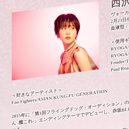
西
ヴォーカ
2月23
血液型：
RYOGA/
＜使用ギ
RYOGA
Fender/T
Paul Rea
＜好きなアーティスト＞
2015年に「第1回フライングドッグ・オーディション」
Foo Fighters/ASIAN KUNG-FU GENERATION
ん -艦これ-」エンディングテーマでデビューし、赤坂B