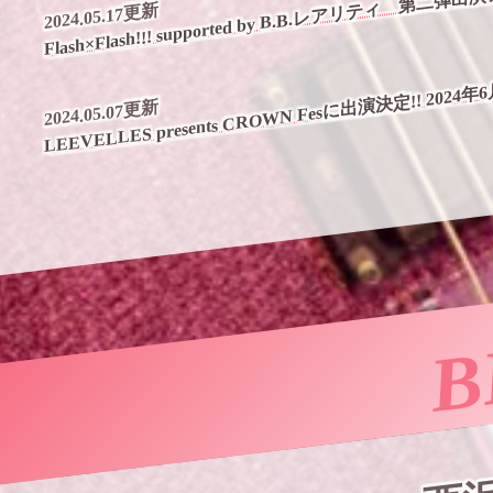
Flash×Flash!!! supported by B.B.レアリティ 第二
2024.05.17更新
LEEVELLES presents CROWN Fesに出演決定!! 2024年
2024.05.07更新
B