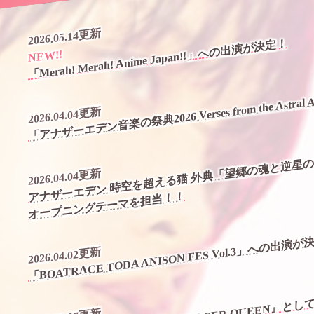
2026.05.14更新
「Merah! Merah! Anime Japan!!」への出演が決定！
NEW!!
「アナザーエデン音楽の祭典2026 Verses from the Astra
2026.04.04更新
アナザーエデン 時空を超える猫 外典「望郷の魂と逆星
2026.04.04更新
オープニングテーマを担当！！
「BOATRACE TODA ANISON FES Vol.3」への出演が
2026.04.02更新