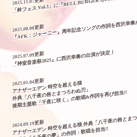
「鈴フェス Vol.3」に『BELL BURGER QUEEN』と
2025.11.07更新
『AFK：ジャーニー』周年記念ソングの作詞を西沢幸奏
2025.08.08更新
『神室⾳楽祭2025』に西沢幸奏の出演が決定！
2025.07.09更新
2025.01.04更新
アナザーエデン 時空を超える猫
外典「八千夜の咎とまつろわぬ刃」
後期主題歌「千夜に咲く」の歌唱&作詞を再び担当!!
アナザーエデン 時空を超える猫 外典「八千夜の咎とま
2024.09.19更新
歌唱曲「八千夜の夢」の作詞・歌唱を担当!!