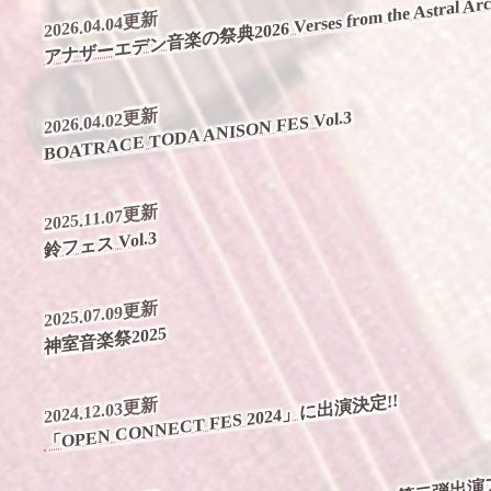
アナザーエデン音楽の祭典2026 Verses from the Astral Arc
2026.04.04更新
2026.04.02更新
BOATRACE TODA ANISON FES Vol.3
2025.11.07更新
鈴フェス Vol.3
2025.07.09更新
神室音楽祭2025
「OPEN CONNECT FES 2024」に出演決定!!
2024.12.03更新