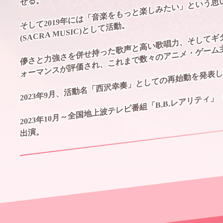
そして2019年には「音楽をもっと楽しみたい」という思い
せる。
儚さと力強さを併せ持った歌声と高い歌唱力、そしてギ
(SACRA MUSIC)として活動。
ォーマンスが評価され、これまで数々のアニメ・ゲーム
2023年9月、活動名「西沢幸奏」としての再始動を発表
2023年10月～全国地上波テレビ番組「B.B.レアリティ」
出演。